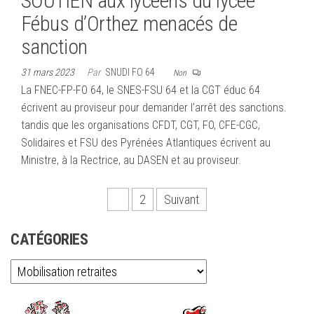
SOUTIEN aux lycéens du lycée
Fébus d’Orthez menacés de
sanction
31 mars 2023
Par
SNUDI FO 64
Non
La FNEC-FP-FO 64, le SNES-FSU 64 et la CGT éduc 64
écrivent au proviseur pour demander l’arrêt des sanctions.
tandis que les organisations CFDT, CGT, FO, CFE-CGC,
Solidaires et FSU des Pyrénées Atlantiques écrivent au
Ministre, à la Rectrice, au DASEN et au proviseur.
Pagination
1
2
Suivant
des
CATÉGORIES
publications
Catégories