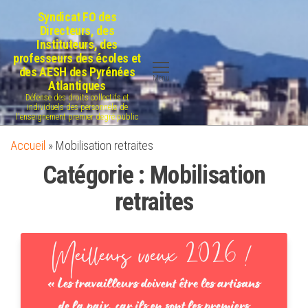
Aller
Syndicat FO des
au
Directeurs, des
Instituteurs, des
contenu
professeurs des écoles et
des AESH des Pyrénées
Menu
Atlantiques
Défense des droits collectifs et
individuels des personnels de
l'enseignement premier degré public
Accueil
»
Mobilisation retraites
Catégorie :
Mobilisation
retraites