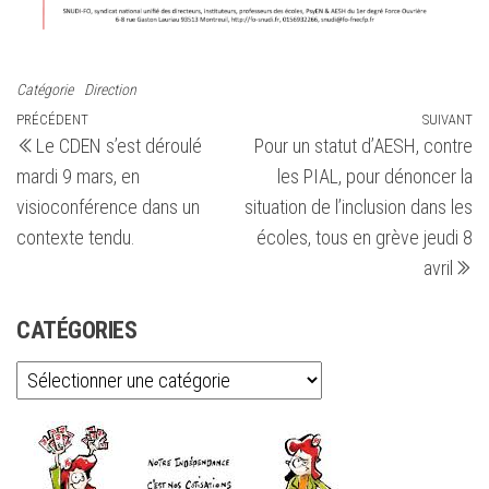
Catégorie
Direction
Navigation
Article
PRÉCÉDENT
SUIVANT
Ar
Le CDEN s’est déroulé
Pour un statut d’AESH, contre
précédent
su
de
mardi 9 mars, en
les PIAL, pour dénoncer la
l’article
visioconférence dans un
situation de l’inclusion dans les
contexte tendu.
écoles, tous en grève jeudi 8
avril
CATÉGORIES
Catégories