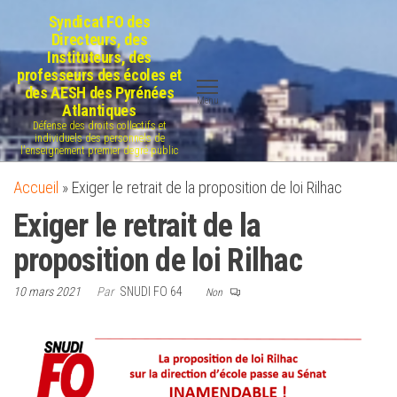
Aller
Syndicat FO des
au
Directeurs, des
Instituteurs, des
contenu
professeurs des écoles et
des AESH des Pyrénées
Menu
Atlantiques
Défense des droits collectifs et
individuels des personnels de
l'enseignement premier degré public
Accueil
»
Exiger le retrait de la proposition de loi Rilhac
Exiger le retrait de la
proposition de loi Rilhac
10 mars 2021
Par
SNUDI FO 64
Non