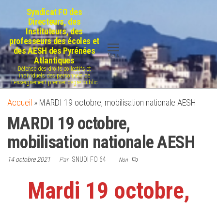
Aller
Syndicat FO des
au
Directeurs, des
Instituteurs, des
contenu
professeurs des écoles et
des AESH des Pyrénées
Menu
Atlantiques
Défense des droits collectifs et
individuels des personnels de
l'enseignement premier degré public
Accueil
»
MARDI 19 octobre, mobilisation nationale AESH
MARDI 19 octobre,
mobilisation nationale AESH
14 octobre 2021
Par
SNUDI FO 64
Non
Mardi 19 octobre,