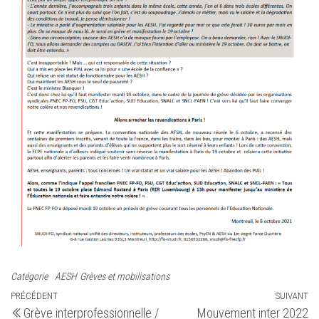
Catégorie
AESH
Grèves et mobilisations
Navigation
Article
PRÉCÉDENT
SUIVANT
Ar
Grève interprofessionnelle /
Mouvement inter 2022
précédent
su