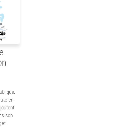
e
on
ublique,
cuté en
joutent
ns son
get