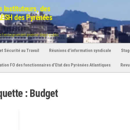
 Instituteurs, des
 AESH des Pyrénées
de l'enseignement premier degré public
t Sécurité au Travail
Réunions d’information syndicale
Stag
ration FO des fonctionnaires d’Etat des Pyrénées Atlantiques
Revu
quette :
Budget