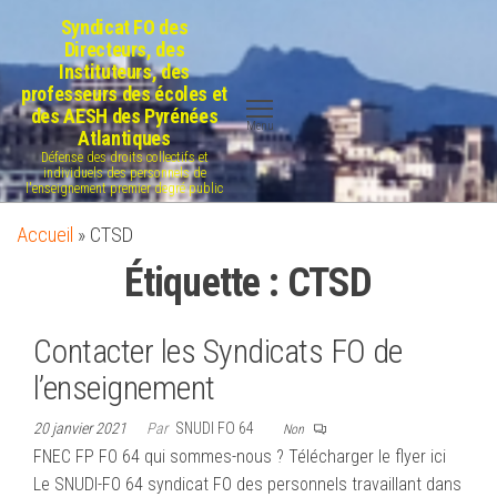
Aller
Syndicat FO des
au
Directeurs, des
Instituteurs, des
contenu
professeurs des écoles et
des AESH des Pyrénées
Menu
Atlantiques
Défense des droits collectifs et
individuels des personnels de
l'enseignement premier degré public
Accueil
»
CTSD
Étiquette :
CTSD
Contacter les Syndicats FO de
l’enseignement
20 janvier 2021
Par
SNUDI FO 64
Non
FNEC FP FO 64 qui sommes-nous ? Télécharger le flyer ici
Le SNUDI-FO 64 syndicat FO des personnels travaillant dans