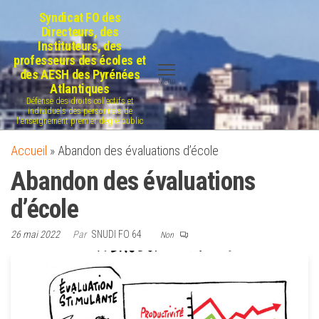
Aller
Syndicat FO des
au
Directeurs, des
Instituteurs, des
contenu
professeurs des écoles et
des AESH des Pyrénées
Menu
Atlantiques
Défense des droits collectifs et
individuels des personnels de
l'enseignement premier degré public
Accueil
»
Abandon des évaluations d’école
Abandon des évaluations
d’école
26 mai 2022
Par
SNUDI FO 64
Non