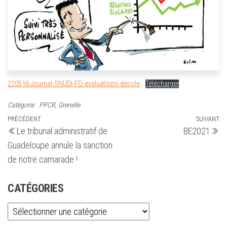
220516-Journal-SNUDI-FO-evaluations-decole
Télécharger
Catégorie
PPCR, Grenelle
Navigation
Article
PRÉCÉDENT
SUIVANT
Ar
Le tribunal administratif de
BE2021
précédent
su
de
Guadeloupe annule la sanction
l’article
de notre camarade !
CATÉGORIES
Catégories