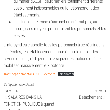
du métier d’AESH, deux métiers totalement différents
absolument indispensables au fonctionnement des
établissements.
La situation de crise d’une inclusion à tout prix, au
rabais, sans moyen qui maltraitent les personnels et les
élèves.
L’intersyndicale appelle tous les personnels à se réunir dans
les écoles, les établissements pour établir le cahier des
revendications, rédiger et faire signer des motions et à se
mobiliser massivement le 3 octobre.
Tract-departemental-AESH-3-octobre
Télécharger
Catégorie
Non classé
Navigation
Article
PRÉCÉDENT
SUIVANT
Ar
SALAIRES DANS LA
Détachement
précédent
su
de
FONCTION PUBLIQUE à quand
l’article