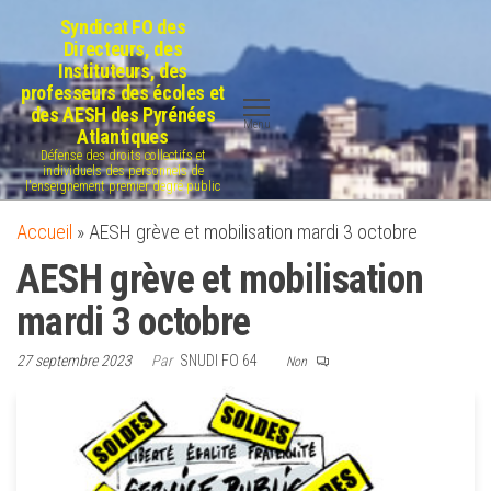
Aller
Syndicat FO des
au
Directeurs, des
Instituteurs, des
contenu
professeurs des écoles et
des AESH des Pyrénées
Menu
Atlantiques
Défense des droits collectifs et
individuels des personnels de
l'enseignement premier degré public
Accueil
»
AESH grève et mobilisation mardi 3 octobre
AESH grève et mobilisation
mardi 3 octobre
27 septembre 2023
Par
SNUDI FO 64
Non