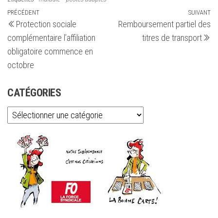
Navigation
Article
PRÉCÉDENT
SUIVANT
Ar
Protection sociale
Remboursement partiel des
précédent
su
de
complémentaire l’affiliation
titres de transport
l’article
obligatoire commence en
octobre
CATÉGORIES
Catégories