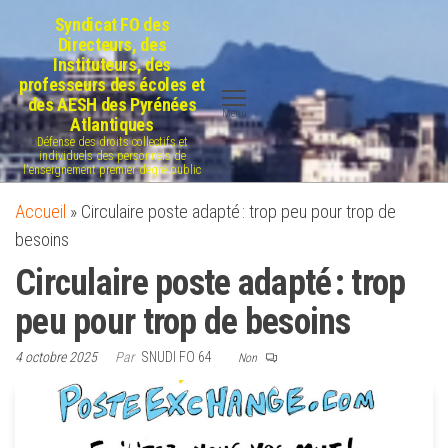
Aller
Syndicat FO des
au
Directeurs, des
Instituteurs, des
contenu
professeurs des écoles et
des AESH des Pyrénées
Menu
Atlantiques
Défense des droits collectifs et
individuels des personnels de
l'enseignement premier degré public
Accueil
»
Circulaire poste adapté : trop peu pour trop de
besoins
Circulaire poste adapté : trop
peu pour trop de besoins
4 octobre 2025
Par
SNUDI FO 64
Non