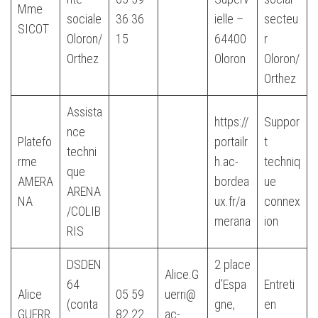
Mme
sociale
36 36
ielle –
secteu
SICOT
Oloron/
15
64400
r
Orthez
Oloron
Oloron/
Orthez
Assista
https://
Suppor
nce
Platefo
portailr
t
techni
rme
h.ac-
techniq
que
AMERA
bordea
ue
ARENA
NA
ux.fr/a
connex
/COLIB
merana
ion
RIS
DSDEN
2 place
Alice.G
64
d’Espa
Entreti
Alice
05 59
uerri@
(conta
gne,
en
GUERR
82 22
ac-