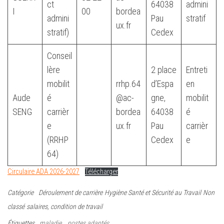
ct
64038
admini
I
00
bordea
admini
Pau
stratif
ux.fr
stratif)
Cedex
Conseil
lère
2 place
Entreti
mobilit
rrhp.64
d’Espa
en
Aude
é
@ac-
gne,
mobilit
SENG
carrièr
bordea
64038
é
e
ux.fr
Pau
carrièr
(RRHP
Cedex
e
64)
Circulaire ADA 2026-2027
Télécharger
Catégorie
Déroulement de carrière
Hygiène Santé et Sécurité au Travail
Non
classé
salaires, condition de travail
Étiquettes
maladie
postes adaptés