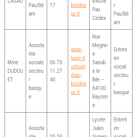
CASAU
64038
Pau/Bé
17
bordea
r
Pau
arn
ux.fr
Pau/Bé
Cedex
arn
Rue
Assista
Megnin
anne-
Entreti
nte
e
laure.d
en
Mme
sociale
06 73
Saoub
udouet
social
DUDOU
secteu
11 27
e le
@ac-
secteu
ET
r
40
Bile –
bordea
r
basqu
64100
ux.fr
basque
e
Bayonn
e
Lycée
Entreti
Assista
Jules
en
nte
05 59
Superv
social