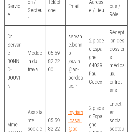
on /
Téléph
Adress
Servic
Email
que /
Secteu
one
e / Lieu
e
Rôle
r
Récept
Dr
servan
2 place
ion des
Servan
e.bonn
d’Espa
dossier
e
Médec
05 59
o-
gne,
s
BONN
in du
82 22
jouvin
64038
médica
O-
travail
00
@ac-
Pau
ux,
JOUVI
bordea
Cedex
entreti
N
ux.fr
ens
Entreti
2 place
Assista
myriam
en
d’Espa
nte
05 59
.casau
social
Mme
gne,
sociale
82 22
@ac-
secteu