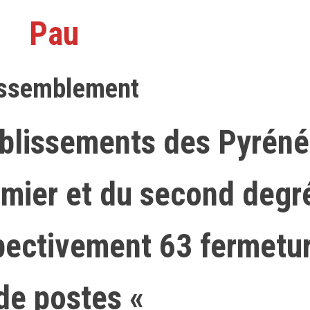
Pau
ssemblement
ablissements des Pyrén
emier et du second degr
pectivement 63 fermetu
de postes «