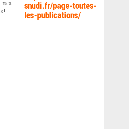
9 mars.
snud
i.fr/page-toutes-
s !
les-publications/
s