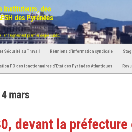
 Instituteurs, des
 AESH des Pyrénées
de l'enseignement premier degré public
t Sécurité au Travail
Réunions d’information syndicale
Stag
ration FO des fonctionnaires d’Etat des Pyrénées Atlantiques
Revu
i 4 mars
, devant la préfecture