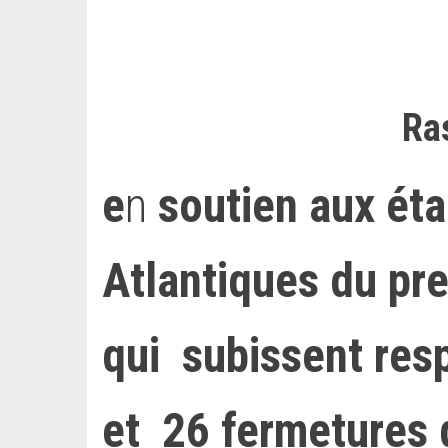
Ra
e
n
soutien aux ét
Atlantiques du pr
qui subissent res
et 26 fermetures 