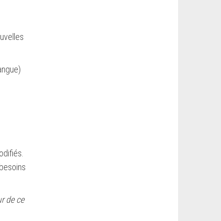
uvelles
angue)
difiés.
 besoins
r de ce