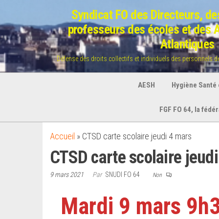
Aller
Syndicat FO des Directeurs, des
au
professeurs des écoles et des
contenu
Atlantiques
Défense des droits collectifs et individuels des personnels 
AESH
Hygiène Santé e
FGF FO 64, la fédé
Accueil
»
CTSD carte scolaire jeudi 4 mars
CTSD carte scolaire jeud
9 mars 2021
Par
SNUDI FO 64
Non
Mardi 9 mars 9h30