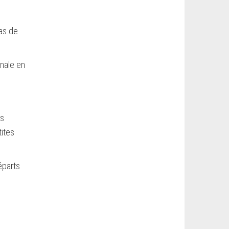
pas de
onale en
es
tites
éparts