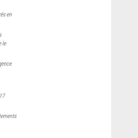
rés en
s
 le
rgence
 17
utements