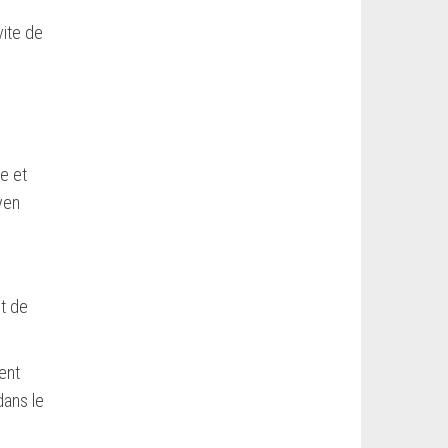
vite de
e et
yen
t de
ent
dans le