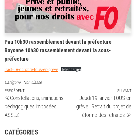
Pau 10h30 rassemblement devant la préfecture
Bayonne 10h30 rassemblement devant la sous-
préfecture
tract-18-octobre-tous-en-greve
Télécharger
Catégorie
Non classé
Navigation
Article
PRÉCÉDENT
SUIVANT
Ar
Constellations, animations
Jeudi 19 janvier TOUS en
précédent
su
de
pédagogiques imposées…
grève : Retrait du projet de
l’article
ASSEZ
réforme des retraites.
CATÉGORIES