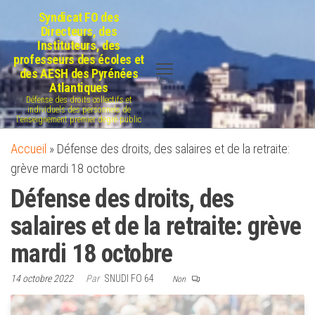
Aller
Syndicat FO des
au
Directeurs, des
Instituteurs, des
contenu
professeurs des écoles et
des AESH des Pyrénées
Menu
Atlantiques
Défense des droits collectifs et
individuels des personnels de
l'enseignement premier degré public
Accueil
»
Défense des droits, des salaires et de la retraite:
grève mardi 18 octobre
Défense des droits, des
salaires et de la retraite: grève
mardi 18 octobre
14 octobre 2022
Par
SNUDI FO 64
Non