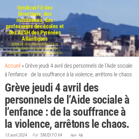
Aller
Syndicat FO des
au
Directeurs, des
Instituteurs, des
contenu
professeurs des écoles et
des AESH des Pyrénées
Menu
Atlantiques
Défense des droits collectifs et
individuels des personnels de
l'enseignement premier degré public
Accueil
»
Grève jeudi 4 avril des personnels de l’Aide sociale
à l’enfance : de la souffrance à la violence, arrêtons le chaos.
Grève jeudi 4 avril des
personnels de l’Aide sociale à
l’enfance : de la souffrance à
la violence, arrêtons le chaos.
15 avril 2024
Par
SNUDI FO 64
Non