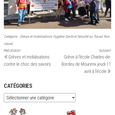
Catégorie
Grèves et mobilisations
Hygiène Santé et Sécurité au Travail
Non
classé
Navigation
Article
PRÉCÉDENT
SUIVANT
Ar
Grèves et mobilisations
Grève à l’école Charles-de-
précédent
su
de
contre le choc des savoirs
Bordeu de Mourenx jeudi 11
l’article
avril à l’école
CATÉGORIES
Catégories