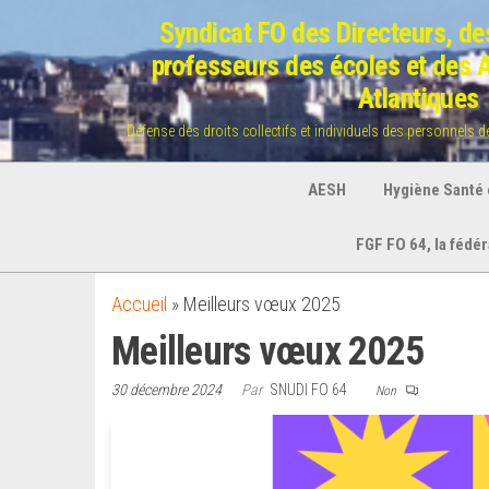
Aller
Syndicat FO des Directeurs, des
au
professeurs des écoles et des
contenu
Atlantiques
Défense des droits collectifs et individuels des personnels 
AESH
Hygiène Santé e
FGF FO 64, la fédé
Accueil
»
Meilleurs vœux 2025
Meilleurs vœux 2025
30 décembre 2024
Par
SNUDI FO 64
Non