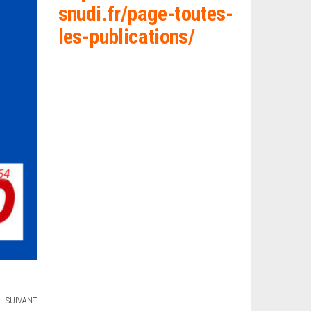
snud
i.fr/page-toutes-
les-publications/
SUIVANT
Article