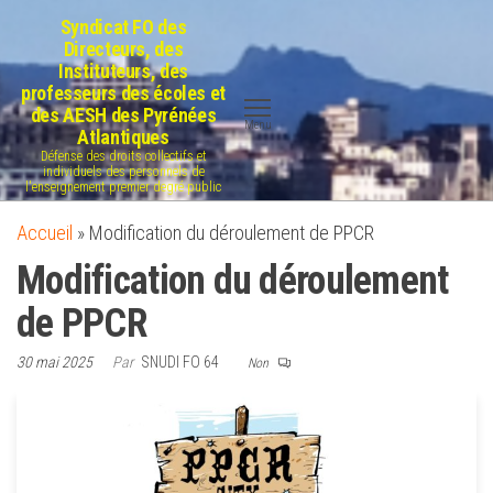
Aller
Syndicat FO des
au
Directeurs, des
Instituteurs, des
contenu
professeurs des écoles et
des AESH des Pyrénées
Menu
Atlantiques
Défense des droits collectifs et
individuels des personnels de
l'enseignement premier degré public
Accueil
»
Modification du déroulement de PPCR
Modification du déroulement
de PPCR
30 mai 2025
Par
SNUDI FO 64
Non