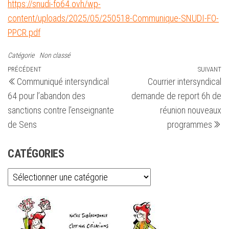
https://snudi-fo64.ovh/wp-
content/uploads/2025/05/250518-Communique-SNUDI-FO-
PPCR.pdf
Catégorie
Non classé
Navigation
Article
PRÉCÉDENT
SUIVANT
Ar
Communiqué intersyndical
Courrier intersyndical
précédent
su
de
64 pour l’abandon des
demande de report 6h de
l’article
sanctions contre l’enseignante
réunion nouveaux
de Sens
programmes
CATÉGORIES
Catégories