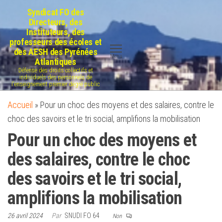
Aller
Syndicat FO des
au
Directeurs, des
Instituteurs, des
contenu
professeurs des écoles et
des AESH des Pyrénées
Menu
Atlantiques
Défense des droits collectifs et
individuels des personnels de
l'enseignement premier degré public
Accueil
»
Pour un choc des moyens et des salaires, contre le
choc des savoirs et le tri social, amplifions la mobilisation
Pour un choc des moyens et
des salaires, contre le choc
des savoirs et le tri social,
amplifions la mobilisation
26 avril 2024
Par
SNUDI FO 64
Non