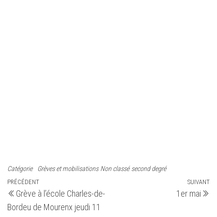
Catégorie
Grèves et mobilisations
Non classé
second degré
Navigation
Article
PRÉCÉDENT
SUIVANT
Ar
Grève à l’école Charles-de-
1er mai
précédent
su
de
Bordeu de Mourenx jeudi 11
l’article