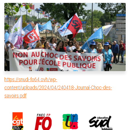
https://snudi-fo64.ovh/wp-
content/uploads/2024/04/240418-Journal-Choc-des-
savoirs.pdf