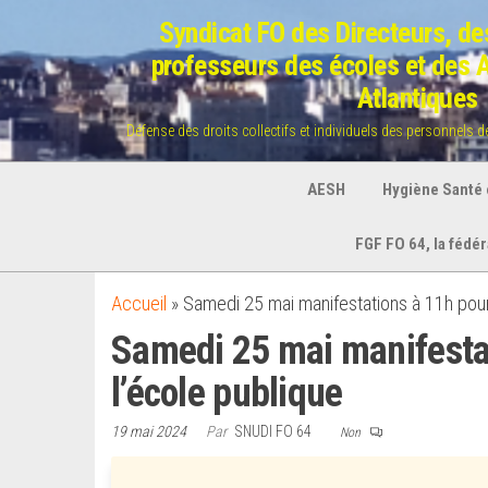
Aller
Syndicat FO des Directeurs, des
au
professeurs des écoles et des
contenu
Atlantiques
Défense des droits collectifs et individuels des personnels 
AESH
Hygiène Santé e
FGF FO 64, la fédé
Accueil
»
Samedi 25 mai manifestations à 11h pour
Samedi 25 mai manifestat
l’école publique
19 mai 2024
Par
SNUDI FO 64
Non