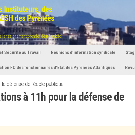
 Instituteurs, des
 AESH des Pyrénées
de l'enseignement premier degré public
t Sécurité au Travail
Réunions d’information syndicale
Stag
ration FO des fonctionnaires d’Etat des Pyrénées Atlantiques
Revu
 la défense de l’école publique
ions à 11h pour la défense de