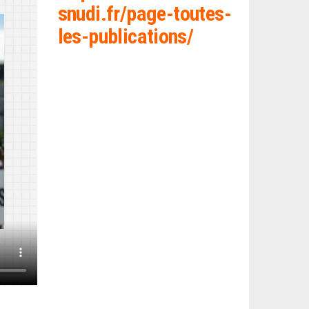
snud
i.fr/page-toutes-
les-publications/