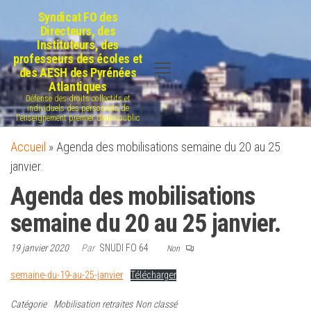
Aller
Syndicat FO des
au
Directeurs, des
Instituteurs, des
contenu
professeurs des écoles et
des AESH des Pyrénées
Menu
Atlantiques
Défense des droits collectifs et
individuels des personnels de
l'enseignement premier degré public
Accueil
»
Agenda des mobilisations semaine du 20 au 25
janvier.
Agenda des mobilisations
semaine du 20 au 25 janvier.
19 janvier 2020
Par
SNUDI FO 64
Non
semaine-du-19-au-25-janvier
Télécharger
Catégorie
Mobilisation retraites
Non classé