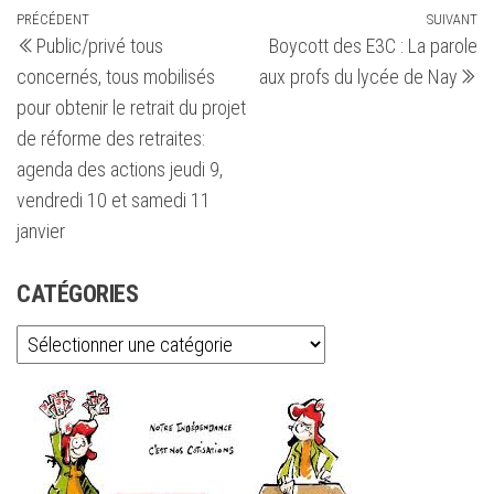
Navigation
Article
PRÉCÉDENT
SUIVANT
Ar
Public/privé tous
Boycott des E3C : La parole
précédent
su
de
concernés, tous mobilisés
aux profs du lycée de Nay
l’article
pour obtenir le retrait du projet
de réforme des retraites:
agenda des actions jeudi 9,
vendredi 10 et samedi 11
janvier
CATÉGORIES
Catégories