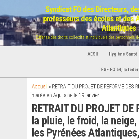
Aller
Syndicat FO des Directeurs, des
au
professeurs des écoles et des
contenu
Atlantiques
Défense des droits collectifs et individuels des personnels 
AESH
Hygiène Santé e
FGF FO 64, la fédé
Accueil
»
RETRAIT DU PROJET DE REFORME DES RETRAI
marée en Aquitaine le 19 janvier
RETRAIT DU PROJET DE 
la pluie, le froid, la nei
les Pyrénées Atlantiques,