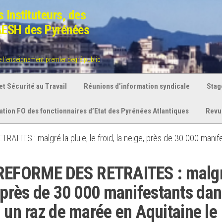
 Instituteurs, des
 AESH des Pyrénées
de l'enseignement premier degré public
t Sécurité au Travail
Réunions d’information syndicale
Stag
ration FO des fonctionnaires d’Etat des Pyrénées Atlantiques
Revu
TES : malgré la pluie, le froid, la neige, près de 30 000 manife
REFORME DES RETRAITES : malg
ge, près de 30 000 manifestants da
 un raz de marée en Aquitaine le