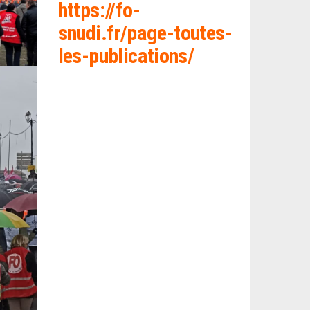
https://fo-
snud
i.fr/page-toutes-
les-publications/