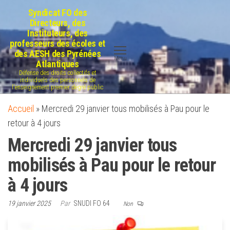
Aller
Syndicat FO des
au
Directeurs, des
Instituteurs, des
contenu
professeurs des écoles et
des AESH des Pyrénées
Menu
Atlantiques
Défense des droits collectifs et
individuels des personnels de
l'enseignement premier degré public
Accueil
»
Mercredi 29 janvier tous mobilisés à Pau pour le
retour à 4 jours
Mercredi 29 janvier tous
mobilisés à Pau pour le retour
à 4 jours
19 janvier 2025
Par
SNUDI FO 64
Non