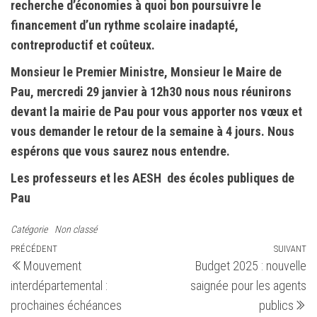
recherche d’économies à quoi bon poursuivre le
financement d’un rythme scolaire inadapté,
contreproductif et coûteux.
Monsieur le Premier Ministre, Monsieur le Maire de
Pau, mercredi 29 janvier à 12h30 nous nous réunirons
devant la mairie de Pau pour vous apporter nos vœux et
vous demander le retour de la semaine à 4 jours. Nous
espérons que vous saurez nous entendre.
Les professeurs et les AESH des écoles publiques de
Pau
Catégorie
Non classé
Navigation
Article
PRÉCÉDENT
SUIVANT
Ar
Mouvement
Budget 2025 : nouvelle
précédent
su
de
interdépartemental :
saignée pour les agents
l’article
prochaines échéances
publics