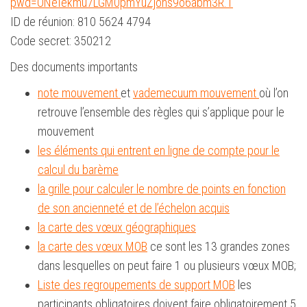
pwd=ONeIekmu7LGM0pmYuZjohs9o6abm3R.1
ID de réunion: 810 5624 4794
Code secret: 350212
Des documents importants
note mouvement
et
vademecuum mouvement
où l’on
retrouve l’ensemble des règles qui s’applique pour le
mouvement
les éléments qui entrent en ligne de compte pour le
calcul du barème
la grille pour calculer le nombre de points en fonction
de son ancienneté et de l’échelon acquis
la carte des vœux géographiques
la carte des vœux MOB
ce sont les 13 grandes zones
dans lesquelles on peut faire 1 ou plusieurs vœux MOB;
Liste des regroupements de support MOB
les
participants obligatoires doivent faire obligatoirement 5